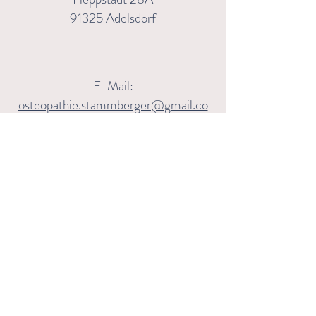
91325 Adelsdorf
E-Mail:
osteopathie.stammberger@gmail.co
m
Tel.:
+49 (0) 173 9656471
"Der Körper besitzt die Fähigkeit zur
Selbstheilung"
A.T.Still